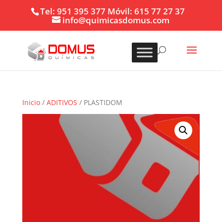
Tel: 951 395 377 Móvil: 615 77 27 37
info@quimicasdomus.com
Inicio
/
ADITIVOS
/ PLASTIDOM