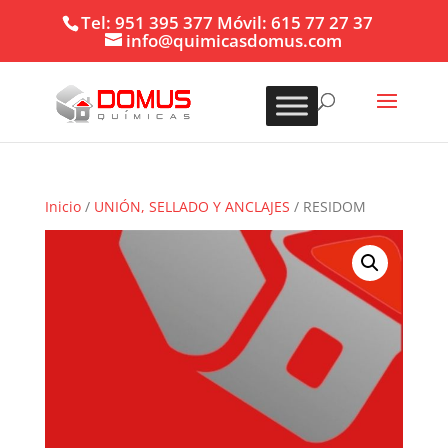
Tel: 951 395 377 Móvil: 615 77 27 37
info@quimicasdomus.com
Inicio
/
UNIÓN, SELLADO Y ANCLAJES
/ RESIDOM