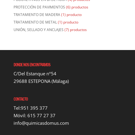
PROTECCIÓN DE PAVIMENTOS
(6) productos
TRATAMIENTO DE MADERA
(1) producto
TRATAMIENTO DE METAL
(1) producto
UNIÓN, SELLADO Y ANCLAJES
(7) productos
DONDE NOS ENCONTRAMOS
C/Del Estanque nº54
29688 ESTEPONA (Málaga)
CONTACTO
Tel:951 395 377
Móvil: 615 77 27 37
info@quimicasdomus.com