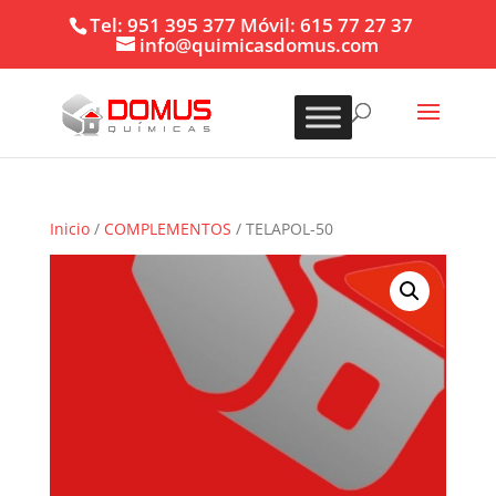
Tel: 951 395 377 Móvil: 615 77 27 37
info@quimicasdomus.com
Inicio
/
COMPLEMENTOS
/ TELAPOL-50