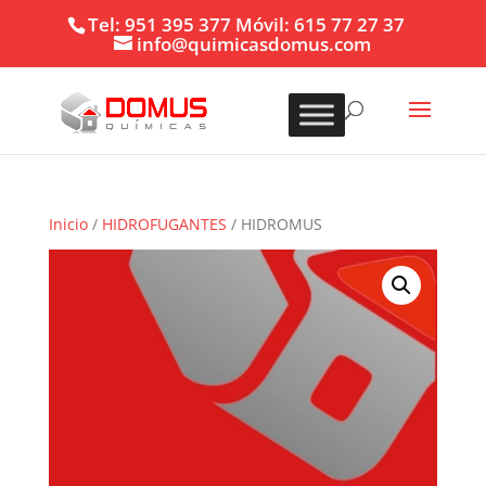
Tel: 951 395 377 Móvil: 615 77 27 37
info@quimicasdomus.com
Inicio
/
HIDROFUGANTES
/ HIDROMUS