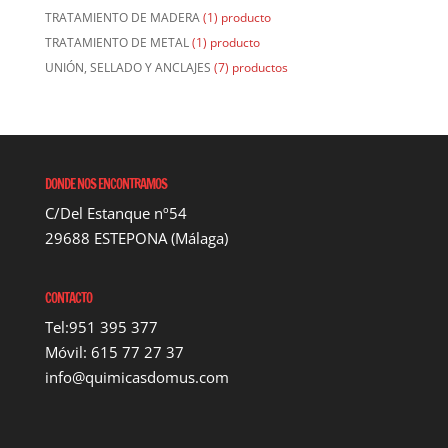
TRATAMIENTO DE MADERA
(1) producto
TRATAMIENTO DE METAL
(1) producto
UNIÓN, SELLADO Y ANCLAJES
(7) productos
DONDE NOS ENCONTRAMOS
C/Del Estanque nº54
29688 ESTEPONA (Málaga)
CONTACTO
Tel:951 395 377
Móvil: 615 77 27 37
info@quimicasdomus.com