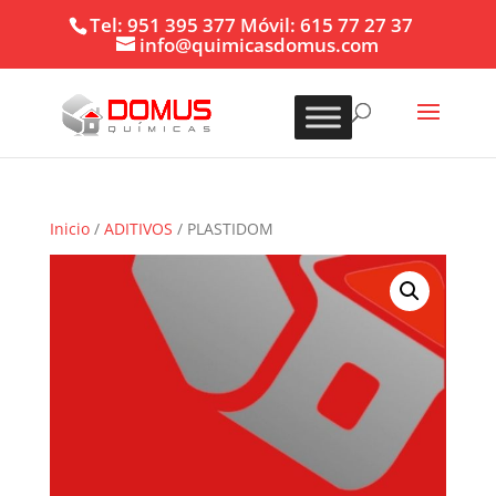
Tel: 951 395 377 Móvil: 615 77 27 37
info@quimicasdomus.com
Inicio
/
ADITIVOS
/ PLASTIDOM