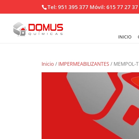
Tel: 951 395 377 Móvil: 615 77 27 37
INICIO
Inicio
/
IMPERMEABILIZANTES
/ MEMPOL-T