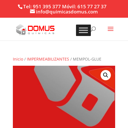
Tel: 951 395 377 Móvil: 615 77 27 37
info@quimicasdomus.com
Inicio
/
IMPERMEABILIZANTES
/ MEMPOL-GLUE