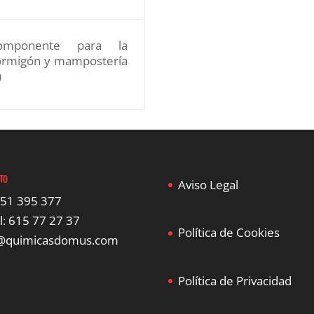
omponente para la
hormigón y mampostería
)
TO
Aviso Legal
951 395 377
l: 615 77 27 37
Política de Cookies
o@quimicasdomus.com
Política de Privacidad