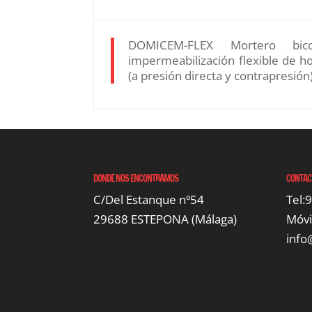
DOMICEM-FLEX Mortero bic
impermeabilización flexible de 
(a presión directa y contrapresión
DONDE NOS ENCONTRAMOS
CONTAC
C/Del Estanque nº54
Tel:
29688 ESTEPONA (Málaga)
Móvi
inf