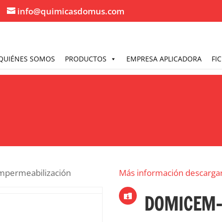
info@quimicasdomus.com
QUIÉNES SOMOS
PRODUCTOS
EMPRESA APLICADORA
FI
impermeabilización
Más información descarga
DOMICEM-
