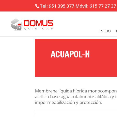
Tel: 951 395 377 Móvil: 615 77 27 37
INICIO
ACUAPOL-H
Membrana líquida híbrida monocompone
acrílico base agua totalmente alifática y 
impermeabilización y protección.