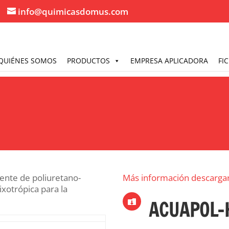
info@quimicasdomus.com
QUIÉNES SOMOS
PRODUCTOS
EMPRESA APLICADORA
FI
nte de poliuretano-
Más información descarga
tixotrópica para la
ACUAPOL-
