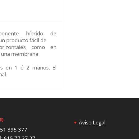
onente híbrido de
un producto fácil de
orizontales como en
ma una membrana
less en 1 ó 2 manos. El
al.
TO
Aviso Legal
951 395 377
l: 615 77 27 37