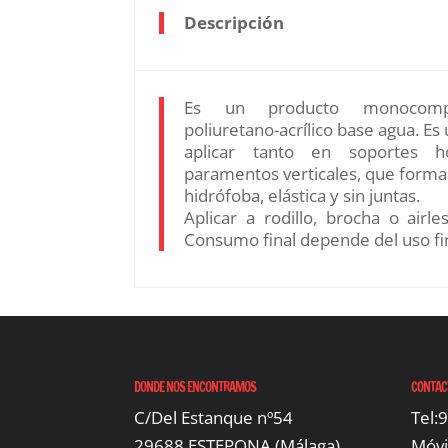
Descripción
Es un producto monocomp
poliuretano-acrílico base agua. Es 
aplicar tanto en soportes h
paramentos verticales, que for
hidrófoba, elástica y sin juntas.
Aplicar a rodillo, brocha o air
Consumo final depende del uso fin
DONDE NOS ENCONTRAMOS
CONTAC
C/Del Estanque nº54
Tel:
29688 ESTEPONA (Málaga)
Móvi